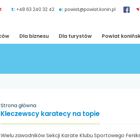
Skocz do zawartości
t
t:
+48 63 240 32 42
e:
powiat@powiat.konin.pl
ńców
Dla biznesu
Dla turystów
Powiat konińsk
Strona główna
Kleczewscy karatecy na topie
Wielu zawodników Sekcji Karate Klubu Sportowego Fenik