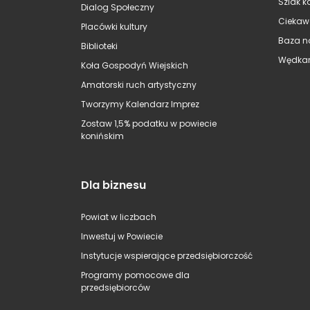
Szlak k
Dialog Społeczny
Ciekaw
Placówki kultury
Baza n
Biblioteki
Wędkar
Koła Gospodyń Wiejskich
Amatorski ruch artystyczny
Tworzymy Kalendarz Imprez
Zostaw 1,5% podatku w powiecie
konińskim
Dla biznesu
Powiat w liczbach
Inwestuj w Powiecie
Instytucje wspierające przedsiębiorczość
Programy pomocowe dla
przedsiębiorców