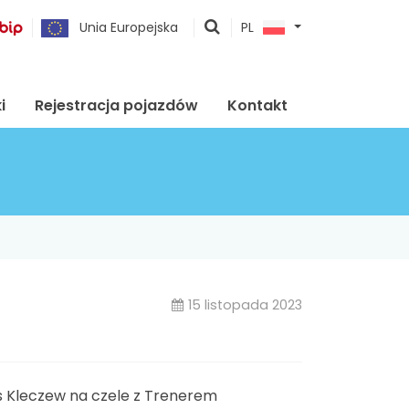
pokaż
Unia Europejska
PL
wyszukiwarkę
i
Rejestracja pojazdów
Kontakt
15 listopada 2023
s Kleczew na czele z Trenerem