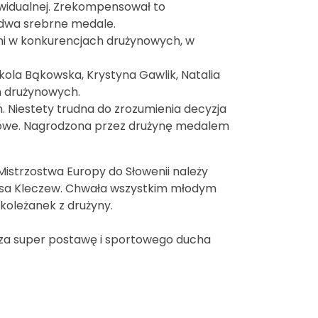
ywidualnej. Zrekompensował to
dwa srebrne medale.
i w konkurencjach drużynowych, w
ikola Bąkowska, Krystyna Gawlik, Natalia
h drużynowych.
. Niestety trudna do zrozumienia decyzja
alowe. Nagrodzona przez drużynę medalem
strzostwa Europy do Słowenii należy
eniksa Kleczew. Chwała wszystkim młodym
koleżanek z drużyny.
 za super postawę i sportowego ducha