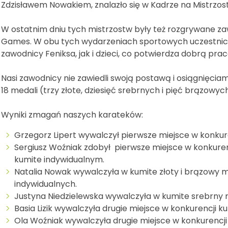
Zdzisławem Nowakiem, znalazło się w Kadrze na Mistrzos
W ostatnim dniu tych mistrzostw były też rozgrywane 
Games. W obu tych wydarzeniach sportowych uczestniczy
zawodnicy Feniksa, jak i dzieci, co potwierdza dobrą pra
Nasi zawodnicy nie zawiedli swoją postawą i osiągnięciami
18 medali (trzy złote, dziesięć srebrnych i pięć brązowyc
Wyniki zmagań naszych karateków:
Grzegorz Lipert wywalczył pierwsze miejsce w konkur
Sergiusz Woźniak zdobył pierwsze miejsce w konkurenc
kumite indywidualnym.
Natalia Nowak wywalczyła w kumite złoty i brązowy
indywidualnych.
Justyna Niedzielewska wywalczyła w kumite srebrny m
Basia Lizik wywalczyła drugie miejsce w konkurencji k
Ola Woźniak wywalczyła drugie miejsce w konkurencji