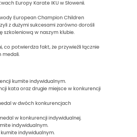
twach Europy Karate IKU w Słowenii.
zawody European Champion Children
li z dużymi sukcesami zarówno dorośli
cę szkoleniową w naszym klubie.
, co potwierdza fakt, że przywieźli łącznie
h medali.
encji kumite indywidualnym.
ji kata oraz drugie miejsce w konkurencji
 medal w dwóch konkurencjach
edal w konkurencji indywidualnej.
umite indywidualnym.
 kumite indywidualnym.