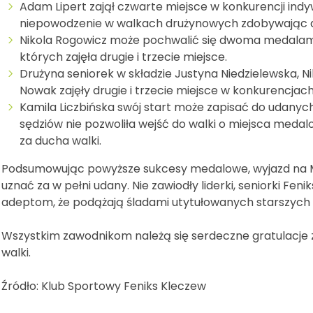
Adam Lipert zajął czwarte miejsce w konkurencji ind
niepowodzenie w walkach drużynowych zdobywając 
Nikola Rogowicz może pochwalić się dwoma medalam
których zajęła drugie i trzecie miejsce.
Drużyna seniorek w składzie Justyna Niedzielewska, N
Nowak zajęły drugie i trzecie miejsce w konkurencjac
Kamila Liczbińska swój start może zapisać do udanych
sędziów nie pozwoliła wejść do walki o miejsca med
za ducha walki.
Podsumowując powyższe sukcesy medalowe, wyjazd na Mi
uznać za w pełni udany. Nie zawiodły liderki, seniorki F
adeptom, że podążają śladami utytułowanych starszych 
Wszystkim zawodnikom należą się serdeczne gratulacje
walki.
Źródło: Klub Sportowy Feniks Kleczew