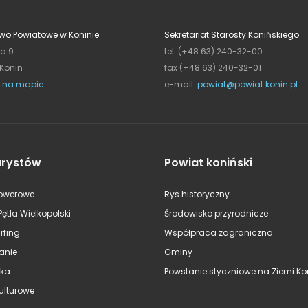
wo Powiatowe w Koninie
Sekretariat Starosty Konińskiego
ja 9
tel. (+48 63) 240-32-00
 Konin
fax (+48 63) 240-32-01
 na mapie
e-mail:
powiat@powiat.konin.pl
urystów
Powiat koniński
rowerowe
Rys historyczny
Pętla Wielkopolski
Środowisko przyrodnicze
rfing
Współpraca zagraniczna
anie
Gminy
ska
Powstanie styczniowe na Ziemi Kon
kulturowe