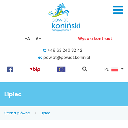
Skocz do zawartości
-A
A+
Wysoki kontrast
t:
+48 63 240 32 42
e:
powiat@powiat.konin.pl
pokaż
PL
wyszukiwarkę
Lipiec
Strona główna
Lipiec