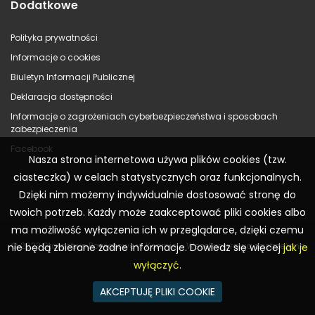
Dodatkowe
Polityka prywatności
Informacje o cookies
Biuletyn Informacji Publicznej
Deklaracja dostępności
Informacje o zagrożeniach cyberbezpieczeństwa i sposobach
zabezpieczenia
Facebook
Nasza strona internetowa używa plików cookies (tzw.
ciasteczka) w celach statystycznych oraz funkcjonalnych.
Dzięki nim możemy indywidualnie dostosować stronę do
twoich potrzeb. Każdy może zaakceptować pliki cookies albo
ma możliwość wyłączenia ich w przeglądarce, dzięki czemu
© 2023 Starostwo Powiatowe w Koninie – Wszelkie prawa zastrzeżone
nie będą zbierane żadne informacje. Dowiedz się więcej
jak je
wyłączyć
.
AKCEPTUJĘ PLIKI COOKIE
Realizacja:
WR Consulting