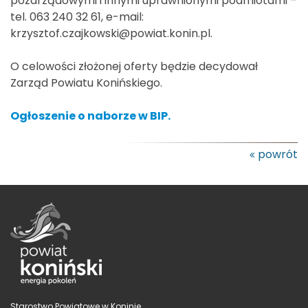
pozarządowymi i innymi uprawnionymi podmiotami –
tel. 063 240 32 61, e-mail:
krzysztof.czajkowski@powiat.konin.pl.
O celowości złożonej oferty będzie decydował
Zarząd Powiatu Konińskiego.
Ogłoszenie o naborze w BIP.
powrót
Starostwo Powiatowe w Koninie