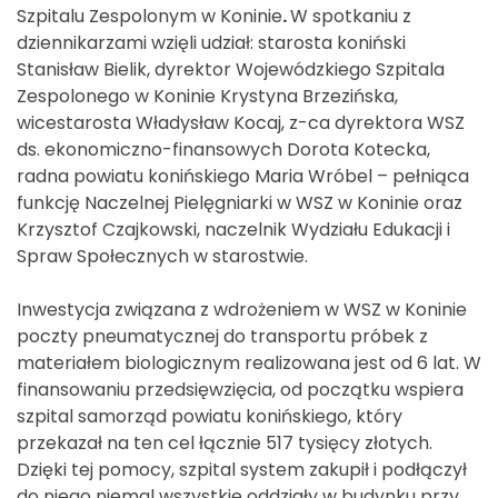
Szpitalu Zespolonym w Koninie
.
W spotkaniu z
dziennikarzami wzięli udział: starosta koniński
Stanisław Bielik, dyrektor Wojewódzkiego Szpitala
Zespolonego w Koninie Krystyna Brzezińska,
wicestarosta Władysław Kocaj, z-ca dyrektora WSZ
ds. ekonomiczno-finansowych Dorota Kotecka,
radna powiatu konińskiego Maria Wróbel – pełniąca
funkcję Naczelnej Pielęgniarki w WSZ w Koninie oraz
Krzysztof Czajkowski, naczelnik Wydziału Edukacji i
Spraw Społecznych w starostwie.
Inwestycja związana z wdrożeniem w WSZ w Koninie
poczty pneumatycznej do transportu próbek z
materiałem biologicznym realizowana jest od 6 lat. W
finansowaniu przedsięwzięcia, od początku wspiera
szpital samorząd powiatu konińskiego, który
przekazał na ten cel łącznie 517 tysięcy złotych.
Dzięki tej pomocy, szpital system zakupił i podłączył
do niego niemal wszystkie oddziały w budynku przy