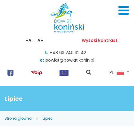
Skocz do zawartości
-A
A+
Wysoki kontrast
t:
+48 63 240 32 42
e:
powiat@powiat.konin.pl
pokaż
PL
wyszukiwarkę
Lipiec
Strona główna
Lipiec