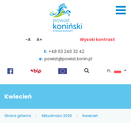
Skocz do zawartości
-A
A+
Wysoki kontrast
t:
+48 63 240 32 42
e:
powiat@powiat.konin.pl
pokaż
PL
wyszukiwarkę
Kwiecień
Strona główna
Aktualności 2026
Kwiecień