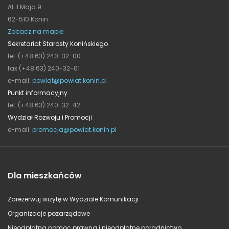
Al. 1 Maja 9
62-510 Konin
Zobacz na mapie
Sekretariat Starosty Konińskiego
tel. (+48 63) 240-32-00
fax (+48 63) 240-32-01
e-mail:
powiat@powiat.konin.pl
Punkt informacyjny
tel. (+48 63) 240-32-42
Wydział Rozwoju i Promocji
e-mail:
promocja@powiat.konin.pl
Dla mieszkańców
Zarezerwuj wizytę w Wydziale Komunikacji
Organizacje pozarządowe
Nieodpłatna pomoc prawna i nieodpłatne poradnictwo