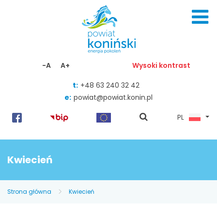
Skocz do zawartości
-A
A+
Wysoki kontrast
t:
+48 63 240 32 42
e:
powiat@powiat.konin.pl
pokaż
PL
wyszukiwarkę
Kwiecień
Strona główna
Kwiecień