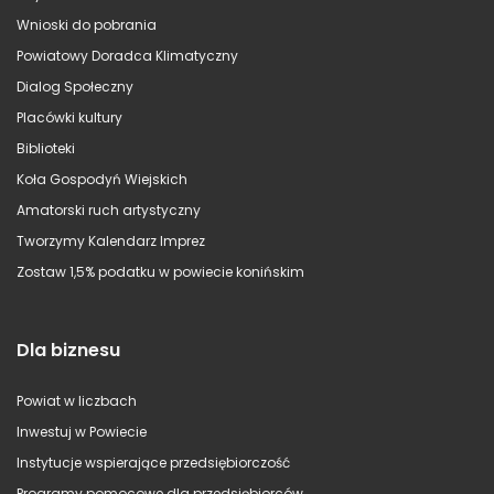
Wnioski do pobrania
Powiatowy Doradca Klimatyczny
Dialog Społeczny
Placówki kultury
Biblioteki
Koła Gospodyń Wiejskich
Amatorski ruch artystyczny
Tworzymy Kalendarz Imprez
Zostaw 1,5% podatku w powiecie konińskim
Dla biznesu
Powiat w liczbach
Inwestuj w Powiecie
Instytucje wspierające przedsiębiorczość
Programy pomocowe dla przedsiębiorców