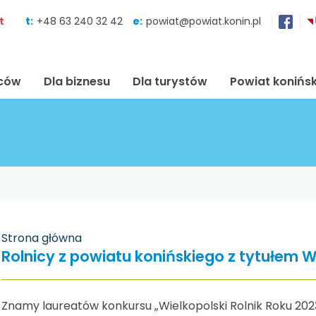
Skocz do zawartości
t
t:
+48 63 240 32 42
e:
powiat@powiat.konin.pl
ńców
Dla biznesu
Dla turystów
Powiat konińsk
Strona główna
Rolnicy z powiatu konińskiego z tytułem W
Znamy laureatów konkursu „Wielkopolski Rolnik Roku 202