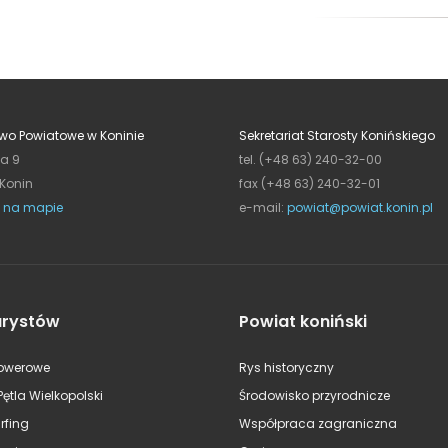
wo Powiatowe w Koninie
Sekretariat Starosty Konińskiego
ja 9
tel. (+48 63) 240-32-00
 Konin
fax (+48 63) 240-32-01
 na mapie
e-mail:
powiat@powiat.konin.pl
urystów
Powiat koniński
rowerowe
Rys historyczny
Pętla Wielkopolski
Środowisko przyrodnicze
rfing
Współpraca zagraniczna