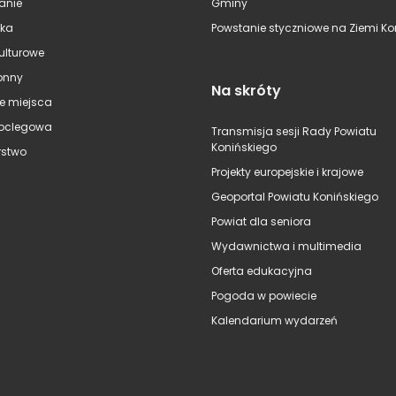
anie
Gminy
ska
Powstanie styczniowe na Ziemi Kon
kulturowe
onny
Na skróty
e miejsca
oclegowa
Transmisja sesji Rady Powiatu
Konińskiego
stwo
Projekty europejskie i krajowe
Geoportal Powiatu Konińskiego
Powiat dla seniora
Wydawnictwa i multimedia
Oferta edukacyjna
Pogoda w powiecie
Kalendarium wydarzeń