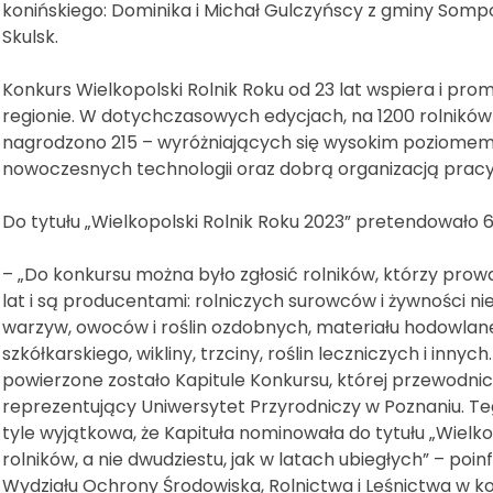
konińskiego: Dominika i Michał Gulczyńscy z gminy Somp
Skulsk.
Konkurs Wielkopolski Rolnik Roku od 23 lat wspiera i 
regionie. W dotychczasowych edycjach, na 1200 rolników 
nagrodzono 215 – wyróżniających się wysokim poziomem 
nowoczesnych technologii oraz dobrą organizacją pracy
Do tytułu „Wielkopolski Rolnik Roku 2023” pretendowało
– „Do konkursu można było zgłosić rolników, którzy pro
lat i są producentami: rolniczych surowców i żywności n
warzyw, owoców i roślin ozdobnych, materiału hodowlane
szkółkarskiego, wikliny, trzciny, roślin leczniczych i innyc
powierzone zostało Kapitule Konkursu, której przewodnic
reprezentujący Uniwersytet Przyrodniczy w Poznaniu. Te
tyle wyjątkowa, że Kapituła nominowała do tytułu „Wielko
rolników, a nie dwudziestu, jak w latach ubiegłych” – po
Wydziału Ochrony Środowiska, Rolnictwa i Leśnictwa w ko