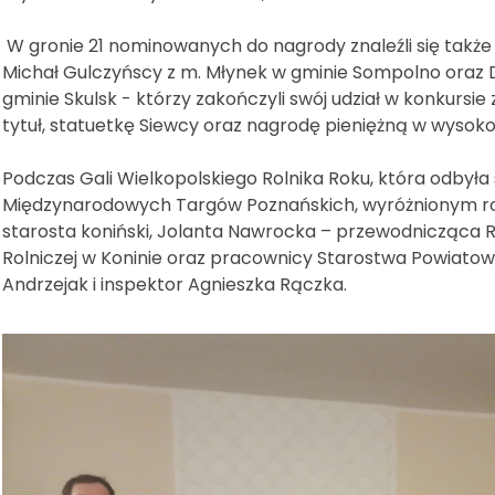
W gronie 21 nominowanych do nagrody znaleźli się także r
Michał Gulczyńscy z m. Młynek w gminie Sompolno oraz 
gminie Skulsk - którzy zakończyli swój udział w konkursie
tytuł, statuetkę Siewcy oraz nagrodę pieniężną w wysokoś
Podczas Gali Wielkopolskiego Rolnika Roku, która odbyła s
Międzynarodowych Targów Poznańskich, wyróżnionym roln
starosta koniński, Jolanta Nawrocka – przewodnicząca R
Rolniczej w Koninie oraz pracownicy Starostwa Powiatow
Andrzejak i inspektor Agnieszka Rączka.