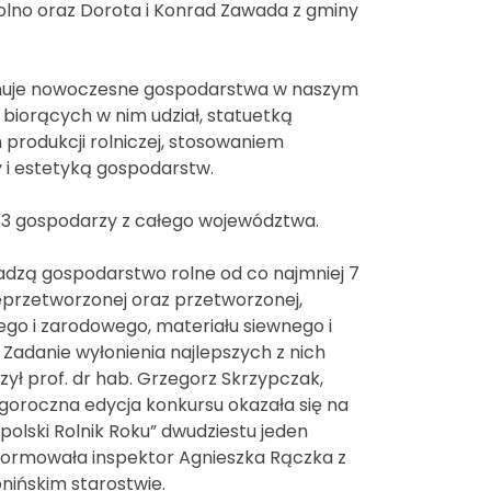
olno oraz Dorota i Konrad Zawada z gminy
promuje nowoczesne gospodarstwa w naszym
biorących w nim udział, statuetką
produkcji rolniczej, stosowaniem
 i estetyką gospodarstw.
 63 gospodarzy z całego województwa.
wadzą gospodarstwo rolne od co najmniej 7
ieprzetworzonej oraz przetworzonej,
go i zarodowego, materiału siewnego i
h. Zadanie wyłonienia najlepszych z nich
zył prof. dr hab. Grzegorz Skrzypczak,
goroczna edycja konkursu okazała się na
polski Rolnik Roku” dwudziestu jeden
informowała inspektor Agnieszka Rączka z
nińskim starostwie.