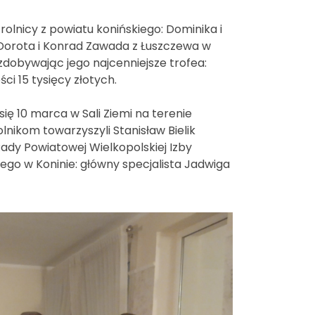
olnicy z powiatu konińskiego: Dominika i
Dorota i Konrad Zawada z Łuszczewa w
 zdobywając jego najcenniejsze trofea:
ci 15 tysięcy złotych.
ię 10 marca w Sali Ziemi na terenie
ikom towarzyszyli Stanisław Bielik
ady Powiatowej Wielkopolskiej Izby
ego w Koninie: główny specjalista Jadwiga