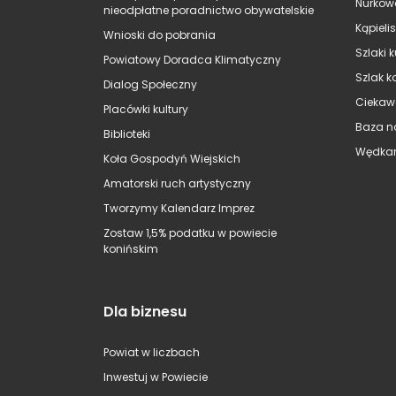
Nurkow
nieodpłatne poradnictwo obywatelskie
Kąpieli
Wnioski do pobrania
Szlaki 
Powiatowy Doradca Klimatyczny
Szlak k
Dialog Społeczny
Ciekaw
Placówki kultury
Baza n
Biblioteki
Wędkar
Koła Gospodyń Wiejskich
Amatorski ruch artystyczny
Tworzymy Kalendarz Imprez
Zostaw 1,5% podatku w powiecie
konińskim
Dla biznesu
Powiat w liczbach
Inwestuj w Powiecie