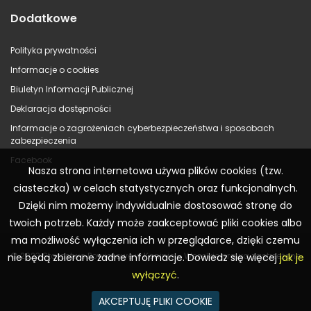
Dodatkowe
Polityka prywatności
Informacje o cookies
Biuletyn Informacji Publicznej
Deklaracja dostępności
Informacje o zagrożeniach cyberbezpieczeństwa i sposobach
zabezpieczenia
Facebook
Nasza strona internetowa używa plików cookies (tzw.
ciasteczka) w celach statystycznych oraz funkcjonalnych.
Dzięki nim możemy indywidualnie dostosować stronę do
twoich potrzeb. Każdy może zaakceptować pliki cookies albo
ma możliwość wyłączenia ich w przeglądarce, dzięki czemu
© 2023 Starostwo Powiatowe w Koninie – Wszelkie prawa zastrzeżone
nie będą zbierane żadne informacje. Dowiedz się więcej
jak je
wyłączyć
.
AKCEPTUJĘ PLIKI COOKIE
Realizacja:
WR Consulting