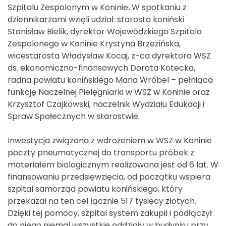
Szpitalu Zespolonym w Koninie
.
W spotkaniu z
dziennikarzami wzięli udział: starosta koniński
Stanisław Bielik, dyrektor Wojewódzkiego Szpitala
Zespolonego w Koninie Krystyna Brzezińska,
wicestarosta Władysław Kocaj, z-ca dyrektora WSZ
ds. ekonomiczno-finansowych Dorota Kotecka,
radna powiatu konińskiego Maria Wróbel – pełniąca
funkcję Naczelnej Pielęgniarki w WSZ w Koninie oraz
Krzysztof Czajkowski, naczelnik Wydziału Edukacji i
Spraw Społecznych w starostwie.
Inwestycja związana z wdrożeniem w WSZ w Koninie
poczty pneumatycznej do transportu próbek z
materiałem biologicznym realizowana jest od 6 lat. W
finansowaniu przedsięwzięcia, od początku wspiera
szpital samorząd powiatu konińskiego, który
przekazał na ten cel łącznie 517 tysięcy złotych.
Dzięki tej pomocy, szpital system zakupił i podłączył
do niego niemal wszystkie oddziały w budynku przy