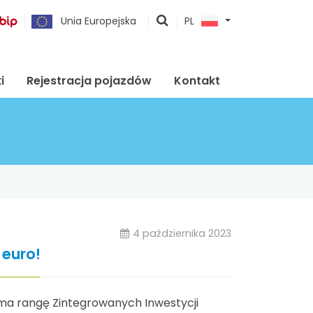
pokaż
Unia Europejska
PL
wyszukiwarkę
i
Rejestracja pojazdów
Kontakt
4 października 2023
 euro!
ma rangę Zintegrowanych Inwestycji