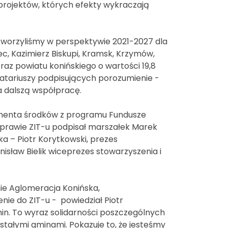
 projektów, których efekty wykraczają
stworzyliśmy w perspektywie 2021-2027 dla
ec, Kazimierz Biskupi, Kramsk, Krzymów,
oraz powiatu konińskiego o wartości 19,8
natariuszy podpisujących porozumienie -
na dalszą współpracę.
onenta środków z programu Fundusze
 sprawie ZIT-u podpisał marszałek Marek
a – Piotr Korytkowski, prezes
isław Bielik wiceprezes stowarzyszenia i
ie Aglomeracja Konińska,
ie do ZIT-u - powiedział Piotr
in. To wyraz solidarności poszczególnych
stałymi gminami. Pokazuje to, że jesteśmy