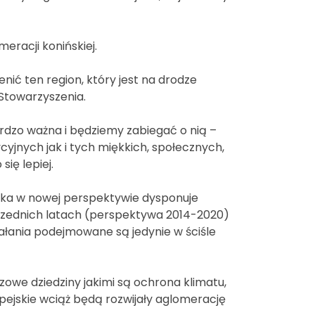
eracji konińskiej.
ić ten region, który jest na drodze
 Stowarzyszenia.
dzo ważna i będziemy zabiegać o nią –
cyjnych jak i tych miękkich, społecznych,
się lepiej.
ska w nowej perspektywie dysponuje
rzednich latach (perspektywa 2014-2020)
ziałania podejmowane są jedynie w ściśle
owe dziedziny jakimi są ochrona klimatu,
pejskie wciąż będą rozwijały aglomerację