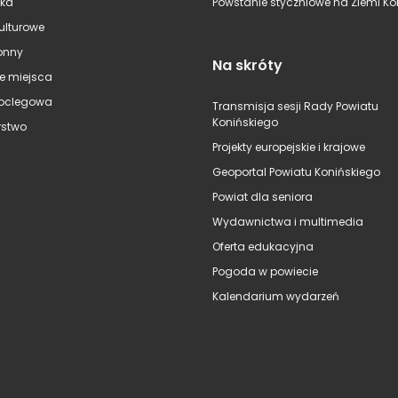
ska
Powstanie styczniowe na Ziemi Kon
kulturowe
onny
Na skróty
e miejsca
oclegowa
Transmisja sesji Rady Powiatu
Konińskiego
stwo
Projekty europejskie i krajowe
Geoportal Powiatu Konińskiego
Powiat dla seniora
Wydawnictwa i multimedia
Oferta edukacyjna
Pogoda w powiecie
Kalendarium wydarzeń