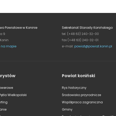
wo Powiatowe w Koninie
Sekretariat Starosty Konińskiego
ja 9
tel. (+48 63) 240-32-00
 Konin
fax (+48 63) 240-32-01
 na mapie
e-mail:
powiat@powiat.konin.pl
urystów
Powiat koniński
rowerowe
Rys historyczny
Pętla Wielkopolski
Środowisko przyrodnicze
rfing
Współpraca zagraniczna
anie
Gminy