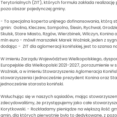
Terytorialnych (ZIT), których formuła zakłada realizację
poza obszar pojedynczej gminy.
- To specjalna koperta unijnego dofinansowania, którą 
gmin: Golina, Kleczew, Sompolno, Ślesin, Rychwał, Grodzi
Skulsk, Stare Miasto, Rzgów, Wierzbinek, Wilczyn, Konina 
mln euro - mówił marszałek Marek Woźniak, jeden z syg
dodając - ZIT dla aglomeracji konińskiej, jest to szansa 
W imieniu Zarządu Województwa Wielkopolskiego, dysp
Europejskie dla Wielkopolski 2021-2027, porozumienie w
Woźniak, a w imieniu Stowarzyszenia Aglomeracja Konińsk
stowarzyszenia i jednocześnie prezydent Konina oraz Stan
jednocześnie starosta koniński.
Wsłuchując się w naszych sąsiadów, mając stowarzyszen
zdecydowaliśmy, że przystępujemy jako całe stowarzyszen
Korytkowski. - Rozkładamy pieniądze na większą ilość gm
gmin, dla których pierwotnie było to dedykowane, z pozo