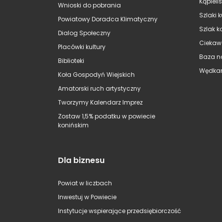
Kąpieli
Wnioski do pobrania
Szlaki 
Powiatowy Doradca Klimatyczny
Szlak k
Dialog Społeczny
Ciekaw
Placówki kultury
Baza n
Biblioteki
Wędkar
Koła Gospodyń Wiejskich
Amatorski ruch artystyczny
Tworzymy Kalendarz Imprez
Zostaw 1,5% podatku w powiecie
konińskim
Dla biznesu
Powiat w liczbach
Inwestuj w Powiecie
Instytucje wspierające przedsiębiorczość