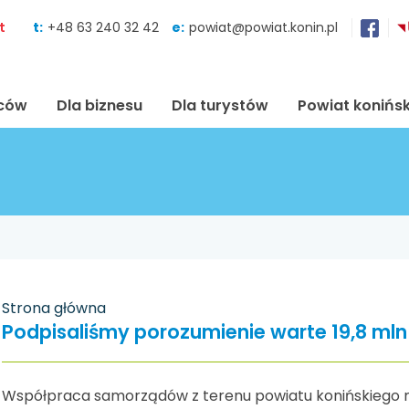
Skocz do zawartości
t
t:
+48 63 240 32 42
e:
powiat@powiat.konin.pl
ńców
Dla biznesu
Dla turystów
Powiat konińsk
Strona główna
Podpisaliśmy porozumienie warte 19,8 mln
Współpraca samorządów z terenu powiatu konińskiego 