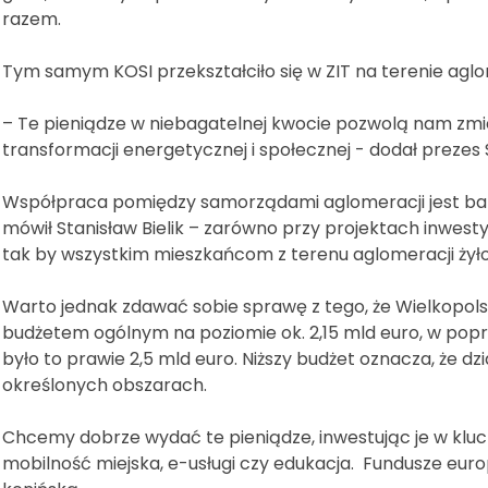
razem.
Tym samym KOSI przekształciło się w ZIT na terenie aglom
– Te pieniądze w niebagatelnej kwocie pozwolą nam zmien
transformacji energetycznej i społecznej - dodał prezes
Współpraca pomiędzy samorządami aglomeracji jest bar
mówił Stanisław Bielik – zarówno przy projektach inwesty
tak by wszystkim mieszkańcom z terenu aglomeracji żyło 
Warto jednak zdawać sobie sprawę z tego, że Wielkopol
budżetem ogólnym na poziomie ok. 2,15 mld euro, w pop
było to prawie 2,5 mld euro. Niższy budżet oznacza, że d
określonych obszarach.
Chcemy dobrze wydać te pieniądze, inwestując je w klucz
mobilność miejska, e-usługi czy edukacja. Fundusze euro