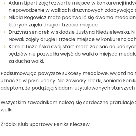
Adam Lipert zajął czwarte miejsce w konkurencji ind
niepowodzenie w walkach drużynowych zdobywając 
Nikola Rogowicz może pochwalić się dwoma medalam
których zajęła drugie i trzecie miejsce.
Drużyna seniorek w składzie Justyna Niedzielewska, N
Nowak zajęły drugie i trzecie miejsce w konkurencjac
Kamila Liczbińska swój start może zapisać do udanych
sędziów nie pozwoliła wejść do walki o miejsca med
za ducha walki.
Podsumowując powyższe sukcesy medalowe, wyjazd na Mi
uznać za w pełni udany. Nie zawiodły liderki, seniorki F
adeptom, że podążają śladami utytułowanych starszych 
Wszystkim zawodnikom należą się serdeczne gratulacje
walki.
Źródło: Klub Sportowy Feniks Kleczew