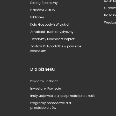
Szlak k
Dialog Społeczny
Ciekaw
Placówki kultury
Baza n
Biblioteki
Wędkar
Koła Gospodyń Wiejskich
Amatorski ruch artystyczny
Tworzymy Kalendarz Imprez
Zostaw 1,5% podatku w powiecie
konińskim
Dla biznesu
Powiat w liczbach
Inwestuj w Powiecie
Instytucje wspierające przedsiębiorczość
Programy pomocowe dla
przedsiębiorców