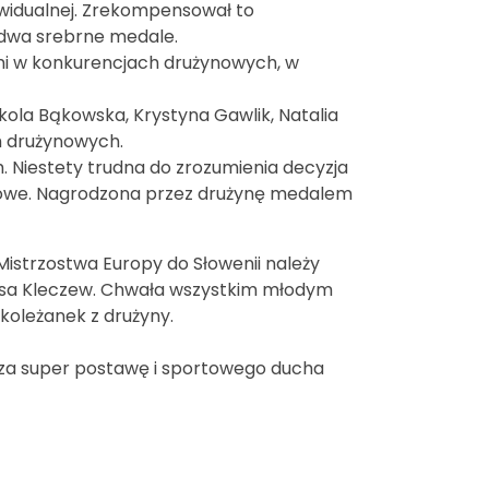
ywidualnej. Zrekompensował to
dwa srebrne medale.
i w konkurencjach drużynowych, w
ikola Bąkowska, Krystyna Gawlik, Natalia
h drużynowych.
. Niestety trudna do zrozumienia decyzja
alowe. Nagrodzona przez drużynę medalem
strzostwa Europy do Słowenii należy
eniksa Kleczew. Chwała wszystkim młodym
koleżanek z drużyny.
 za super postawę i sportowego ducha