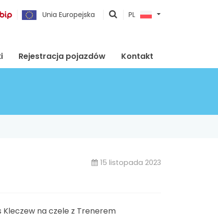
pokaż
Unia Europejska
PL
wyszukiwarkę
i
Rejestracja pojazdów
Kontakt
15 listopada 2023
s Kleczew na czele z Trenerem