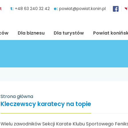
Skocz do zawartości
t
t:
+48 63 240 32 42
e:
powiat@powiat.konin.pl
ńców
Dla biznesu
Dla turystów
Powiat konińsk
Strona główna
Kleczewscy karatecy na topie
Wielu zawodników Sekcji Karate Klubu Sportowego Fenik