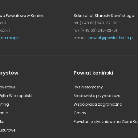
wo Powiatowe w Koninie
Sekretariat Starosty Konińskiego
ja 9
tel. (+48 63) 240-32-00
 Konin
fax (+48 63) 240-32-01
 na mapie
e-mail:
powiat@powiat.konin.pl
urystów
Powiat koniński
rowerowe
Rys historyczny
Pętla Wielkopolski
Środowisko przyrodnicze
rfing
Współpraca zagraniczna
anie
Gminy
ska
Powstanie styczniowe na Ziemi Kon
kulturowe