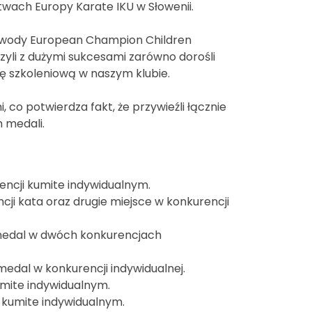
twach Europy Karate IKU w Słowenii.
zawody European Champion Children
li z dużymi sukcesami zarówno dorośli
cę szkoleniową w naszym klubie.
, co potwierdza fakt, że przywieźli łącznie
h medali.
encji kumite indywidualnym.
ji kata oraz drugie miejsce w konkurencji
 medal w dwóch konkurencjach
edal w konkurencji indywidualnej.
umite indywidualnym.
 kumite indywidualnym.