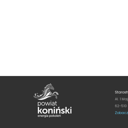
Starost
Al. 1 Ma
62-510
Zobacz