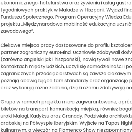
ekonomicznego, hotelarstwa oraz żywienia i usług gastro
tygodniowych praktyk w Maladze w Hiszpanii. Wyjazd fi
Funduszu Społecznego, Program Operacyjny Wiedza Ed
projektu „Międzynarodowa mobilność edukacyjna uczniów
zawodowego”.
Ciekawe miejsca pracy dostosowane do profilu kształce
partner zagraniczny euroMind. Uczniowie zdobywali doświ
(zarówno angielski jak i hiszpański), nawiązywali nowe z
kontaktach międzyludzkich, uczyli się samodzielności i podz
zagranicznych przedsiębiorstwach są zawsze ciekawym
poznają obowiązujące tam standardy oraz organizację p
oraz wykonują różne zadania, dzięki czemu zdobywają no
Grupa w ramach projektu miała zagwarantowane, opróc
biletów na transport komunikacją miejską, również boga
uroki Malagi, Kadyksu oraz Granady. Podziwiała architektu
arabskiej na Półwyspie Iberyjskim. Wyjście na Tapas Nigh
kulinarnym, a wieczór na Flamenco Show niezapomnian