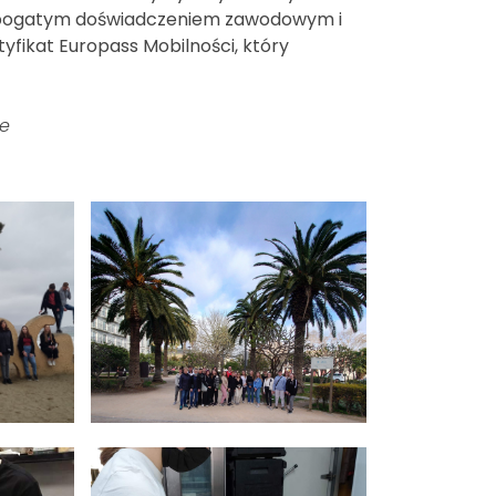
e bogatym doświadczeniem zawodowym i
yfikat Europass Mobilności, który
ie