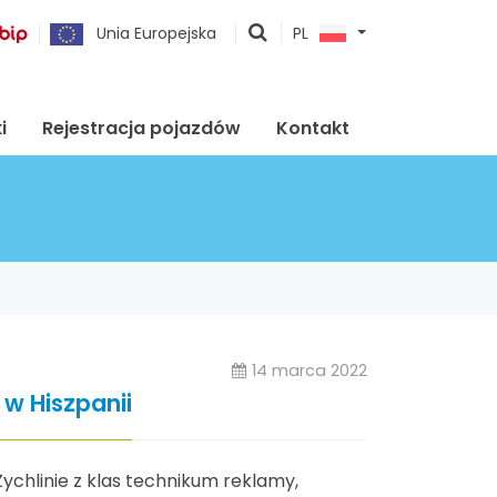
pokaż
Unia Europejska
PL
wyszukiwarkę
i
Rejestracja pojazdów
Kontakt
14 marca 2022
 w Hiszpanii
chlinie z klas technikum reklamy,