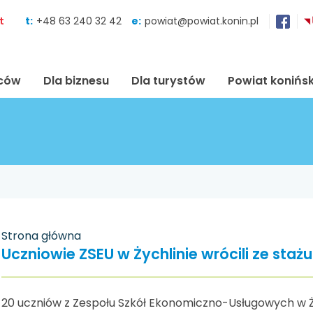
Skocz do zawartości
t
t:
+48 63 240 32 42
e:
powiat@powiat.konin.pl
ńców
Dla biznesu
Dla turystów
Powiat konińsk
Strona główna
Uczniowie ZSEU w Żychlinie wrócili ze stażu
20 uczniów z Zespołu Szkół Ekonomiczno-Usługowych w Ży