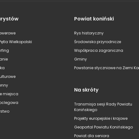
urystów
Powiat koniński
rowerowe
Rys historyczny
Pętla Wielkopolski
Środowisko przyrodnicze
rfing
Współpraca zagraniczna
anie
Gminy
ska
Powstanie styczniowe na Ziemi Kon
kulturowe
onny
Na skróty
e miejsca
oclegowa
Transmisja sesji Rady Powiatu
Konińskiego
stwo
Projekty europejskie i krajowe
Geoportal Powiatu Konińskiego
Powiat dla seniora