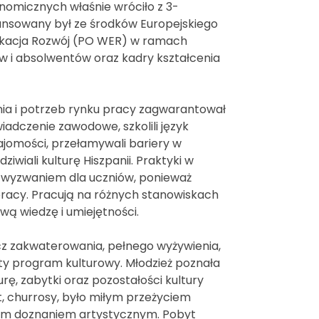
nomicznych właśnie wróciło z 3-
nansowany był ze środków Europejskiego
ukacja Rozwój (PO WER) w ramach
 i absolwentów oraz kadry kształcenia
nia i potrzeb rynku pracy zagwarantował
adczenie zawodowe, szkolili język
najomości, przełamywali bariery w
iwiali kulturę Hiszpanii. Praktyki w
 wyzwaniem dla uczniów, ponieważ
racy. Pracują na różnych stanowiskach
wą wiedzę i umiejętności.
z zakwaterowania, pełnego wyżywienia,
ty program kulturowy. Młodzież poznała
rę, zabytki oraz pozostałości kultury
t, churrosy, było miłym przeżyciem
ym doznaniem artystycznym. Pobyt