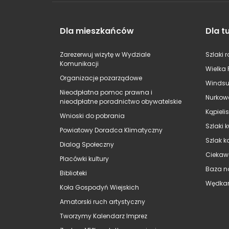
Dla mieszkańców
Dla t
Zarezerwuj wizytę w Wydziale
Szlaki 
Komunikacji
Wielka 
Organizacje pozarządowe
Windsu
Nieodpłatna pomoc prawna i
Nurkow
nieodpłatne poradnictwo obywatelskie
Kąpieli
Wnioski do pobrania
Szlaki 
Powiatowy Doradca Klimatyczny
Szlak k
Dialog Społeczny
Ciekaw
Placówki kultury
Baza n
Biblioteki
Wędkar
Koła Gospodyń Wiejskich
Amatorski ruch artystyczny
Tworzymy Kalendarz Imprez