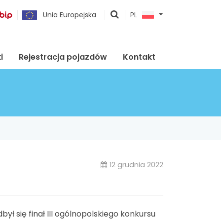
pokaż
Unia Europejska
PL
wyszukiwarkę
i
Rejestracja pojazdów
Kontakt
12 grudnia 2022
ł się finał III ogólnopolskiego konkursu