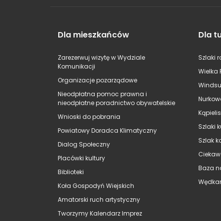
Dla mieszkańców
Dla t
Zarezerwuj wizytę w Wydziale
Szlaki 
Komunikacji
Wielka 
Organizacje pozarządowe
Windsu
Nieodpłatna pomoc prawna i
Nurkow
nieodpłatne poradnictwo obywatelskie
Kąpieli
Wnioski do pobrania
Szlaki 
Powiatowy Doradca Klimatyczny
Szlak k
Dialog Społeczny
Ciekaw
Placówki kultury
Baza n
Biblioteki
Wędkar
Koła Gospodyń Wiejskich
Amatorski ruch artystyczny
Tworzymy Kalendarz Imprez