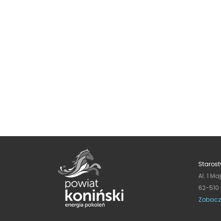
Starost
Al. 1 Ma
62-510
Zobacz