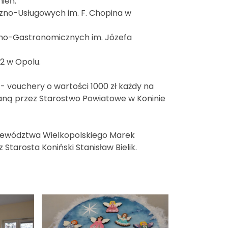
ień:
czno-Usługowych im. F. Chopina w
zno-Gastronomicznych im. Józefa
2 w Opolu.
 vouchery o wartości 1000 zł każdy na
waną przez Starostwo Powiatowe w Koninie
jewództwa Wielkopolskiego Marek
Starosta Koniński Stanisław Bielik.