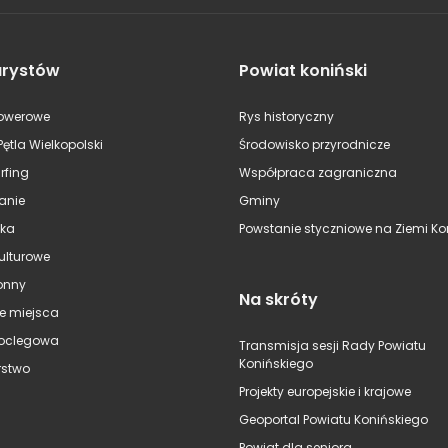
urystów
Powiat koniński
rowerowe
Rys historyczny
Pętla Wielkopolski
Środowisko przyrodnicze
rfing
Współpraca zagraniczna
anie
Gminy
ska
Powstanie styczniowe na Ziemi Kon
kulturowe
onny
Na skróty
e miejsca
oclegowa
Transmisja sesji Rady Powiatu
Konińskiego
stwo
Projekty europejskie i krajowe
Geoportal Powiatu Konińskiego
Powiat dla seniora