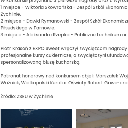
W konkursie przyznano 3 pierwsze nagrody oraz 5 wyróżn
1 miejsce - Wiktoria Skowrońska - Zespół Szkół Ekonomi
Żychlinie.
2 miejsce - Dawid Rymanowski - Zespół Szkół Ekonomic
Piłsudskiego w Tarnowie.
3 miejsce - Aleksandra Rzepka - Publiczne technikum nr 
Piotr Krasoń z EXPO Sweet wręczył zwycięzcom nagrody -
profesjonalne kursy cukiernicze, a zwyciężczyni ufundo
spersonalizowaną bluzę kucharską.
Patronat honorowy nad konkursem objęli: Marszałek Wo
Woźniak, Wielkopolski Kurator Oświaty Robert Gaweł oraz 
Źródło: ZSEU w Żychlinie