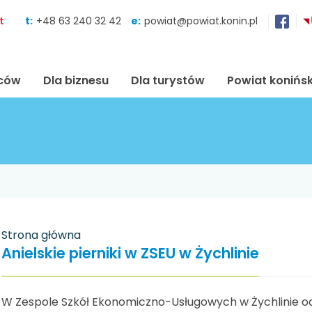
Skocz do zawartości
t
t:
+48 63 240 32 42
e:
powiat@powiat.konin.pl
ńców
Dla biznesu
Dla turystów
Powiat konińsk
Strona główna
Anielskie pierniki w ZSEU w Żychlinie
W Zespole Szkół Ekonomiczno-Usługowych w Żychlinie odby