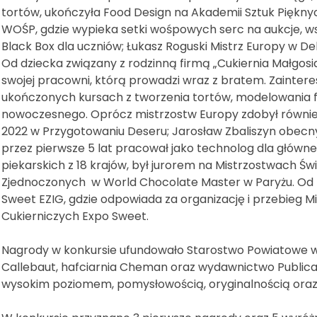
tortów, ukończyła Food Design na Akademii Sztuk Pięknych
WOŚP, gdzie wypieka setki wośpowych serc na aukcje, w
Black Box dla uczniów; Łukasz Roguski Mistrz Europy w D
Od dziecka związany z rodzinną firmą „Cukiernia Małgosia”
swojej pracowni, którą prowadzi wraz z bratem. Zainter
ukończonych kursach z tworzenia tortów, modelowania f
nowoczesnego. Oprócz mistrzostw Europy zdobył równie
2022 w Przygotowaniu Deseru; Jarosław Zbaliszyn obecny 
przez pierwsze 5 lat pracował jako technolog dla główn
piekarskich z 18 krajów, był jurorem na Mistrzostwach Ś
Zjednoczonych w World Chocolate Master w Paryżu. Od r
Sweet EZIG, gdzie odpowiada za organizację i przebieg Mi
Cukierniczych Expo Sweet.
Nagrody w konkursie ufundowało Starostwo Powiatowe w K
Callebaut, hafciarnia Cheman oraz wydawnictwo Publicat
wysokim poziomem, pomysłowością, oryginalnością oraz