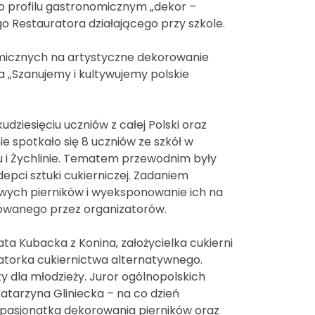
o profilu gastronomicznym „dekor –
go Restauratora działającego przy szkole.
omicznych na artystyczne dekorowanie
a „Szanujemy i kultywujemy polskie
lkudziesięciu uczniów z całej Polski oraz
ie spotkało się 8 uczniów ze szkół w
olu i Żychlinie. Tematem przewodnim były
depci sztuki cukierniczej. Zadaniem
owych pierników i wyeksponowanie ich na
towanego przez organizatorów.
ta Kubacka z Konina, założycielka cukierni
reatorka cukiernictwa alternatywnego.
ty dla młodzieży. Juror ogólnopolskich
atarzyna Gliniecka – na co dzień
 pasjonatka dekorowania pierników oraz