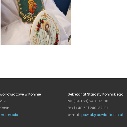
wo Powiatowe w Koninie
Sekretariat Starosty Konińskiego
ja 9
tel. (+48 63) 240-32-00
 Konin
fax (+48 63) 240-32-01
 na mapie
e-mail:
powiat@powiat.konin.pl