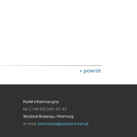
powrót
Punkt informacyjny
tel. (+48 63) 240-32-42
Wydział Rozwoju i Promocji
e-mail:
promocja@powiat.konin.pl