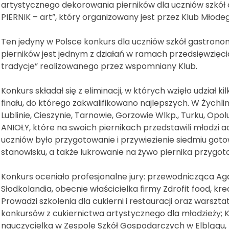
artystycznego dekorowania pierników dla uczniów szkół 
PIERNIK – art”, który organizowany jest przez Klub Młode
Ten jedyny w Polsce konkurs dla uczniów szkół gastron
pierników jest jednym z działań w ramach przedsięwzięci
tradycje” realizowanego przez wspomniany Klub.
Konkurs składał się z eliminacji, w których wzięło udział ki
finału, do którego zakwalifikowano najlepszych. W Żychlin
Lublinie, Cieszynie, Tarnowie, Gorzowie Wlkp., Turku, Op
ANIOŁY, które na swoich piernikach przedstawili młodzi a
uczniów było przygotowanie i przywiezienie siedmiu got
stanowisku, a także lukrowanie na żywo piernika przygo
Konkurs oceniało profesjonalne jury: przewodnicząca Aga
Słodkolandia, obecnie właścicielka firmy Zdrofit food, k
Prowadzi szkolenia dla cukierni i restauracji oraz warszta
konkursów z cukiernictwa artystycznego dla młodzieży; K
nauczycielka w Zespole Szkół Gospodarczych w Elblągu,