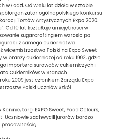
 w Łodzi. Od wielu lat działa w sztabie
spółorganizator ogólnopolskiego konkursu
ekoracji Tortów Artystycznych Expo 2020.
. Od 10 lat kształtuje umiejętności w
esowanie sugarcraftingiem wzrosło po
igurek i z samego cukiernictwa
ż wicemistrzostwo Polski na Expo Sweet
w branży cukierniczej od roku 1993, gdzie
ego importera surowców cukierniczych i
wiata Cukierników: w Stanach
oku 2009 jest członkiem Zarządu Expo
strzostw Polski Uczniów Szkół
oninie, targi EXPO Sweet, Food Colours,
. Uczniowie zachwycili jurorów bardzo
 pracowitością.