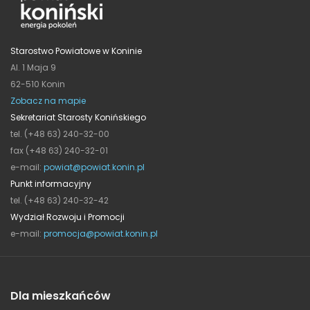
Starostwo Powiatowe w Koninie
Al. 1 Maja 9
62-510 Konin
Zobacz na mapie
Sekretariat Starosty Konińskiego
tel. (+48 63) 240-32-00
fax (+48 63) 240-32-01
e-mail:
powiat@powiat.konin.pl
Punkt informacyjny
tel. (+48 63) 240-32-42
Wydział Rozwoju i Promocji
e-mail:
promocja@powiat.konin.pl
Dla mieszkańców