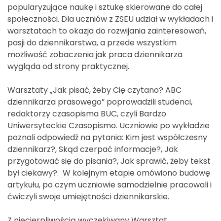
popularyzujące naukę i sztukę skierowane do całej
społeczności. Dla uczniów z ZSEU udział w wykładach i
warsztatach to okazja do rozwijania zainteresowań,
pasji do dziennikarstwa, a przede wszystkim
możliwość zobaczenia jak praca dziennikarza
wygląda od strony praktycznej.
Warsztaty „Jak pisać, żeby Cię czytano? ABC
dziennikarza prasowego” poprowadzili studenci,
redaktorzy czasopisma BUC, czyli Bardzo
Uniwersyteckie Czasopismo. Uczniowie po wykładzie
poznali odpowiedź na pytania: Kim jest współczesny
dziennikarz?, Skąd czerpać informacje?, Jak
przygotować się do pisania?, Jak sprawić, żeby tekst
był ciekawy?. W kolejnym etapie omówiono budowę
artykułu, po czym uczniowie samodzielnie pracowali i
ćwiczyli swoje umiejętności dziennikarskie.
Z niecierpliwością wyczekiwany Warsztat