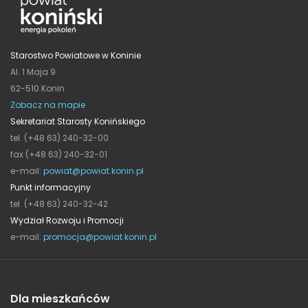
Starostwo Powiatowe w Koninie
Al. 1 Maja 9
62-510 Konin
Zobacz na mapie
Sekretariat Starosty Konińskiego
tel. (+48 63) 240-32-00
fax (+48 63) 240-32-01
e-mail:
powiat@powiat.konin.pl
Punkt informacyjny
tel. (+48 63) 240-32-42
Wydział Rozwoju i Promocji
e-mail:
promocja@powiat.konin.pl
Dla mieszkańców