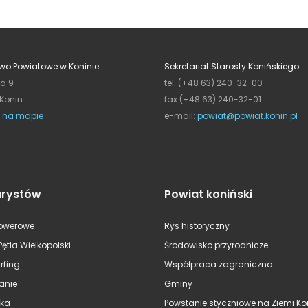
wo Powiatowe w Koninie
Sekretariat Starosty Konińskiego
ja 9
tel. (+48 63) 240-32-00
 Konin
fax (+48 63) 240-32-01
 na mapie
e-mail:
powiat@powiat.konin.pl
urystów
Powiat koniński
rowerowe
Rys historyczny
Pętla Wielkopolski
Środowisko przyrodnicze
rfing
Współpraca zagraniczna
anie
Gminy
ska
Powstanie styczniowe na Ziemi Kon