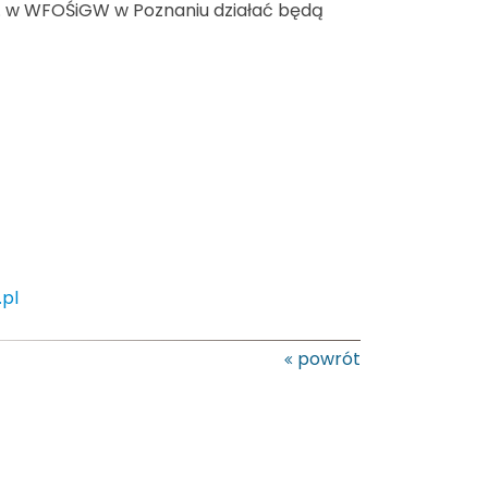
 r. w WFOŚiGW w Poznaniu działać będą
pl
powrót