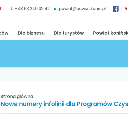
Skocz do zawartości
t
t:
+48 63 240 32 42
e:
powiat@powiat.konin.pl
ńców
Dla biznesu
Dla turystów
Powiat konińsk
Strona główna
Nowe numery infolinii dla Programów Czys