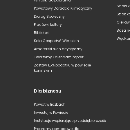
Wnioski do pobrania
Szlaki 
Powiatowy Doradca Klimatyczny
Szlak k
Dialog Społeczny
Ciekaw
Placówki kultury
Baza n
Biblioteki
Wędkar
Koła Gospodyń Wiejskich
Amatorski ruch artystyczny
Tworzymy Kalendarz Imprez
Zostaw 1,5% podatku w powiecie
konińskim
Dla biznesu
Powiat w liczbach
Inwestuj w Powiecie
Instytucje wspierające przedsiębiorczość
Programy pomocowe dla