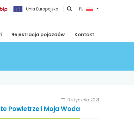
pokaż
Unia Europejska
PL
wyszukiwarkę
i
Rejestracja pojazdów
Kontakt
13 stycznia 2021
te Powietrze i Moja Woda