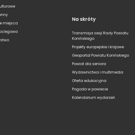
kulturowe
onny
Na skróty
e miejsca
oclegowa
Transmisja sesji Rady Powiatu
Konińskiego
stwo
Projekty europejskie i krajowe
Geoportal Powiatu Konińskiego
Powiat dla seniora
Wydawnictwa i multimedia
Oferta edukacyjna
Pogoda w powiecie
Kalendarium wydarzeń