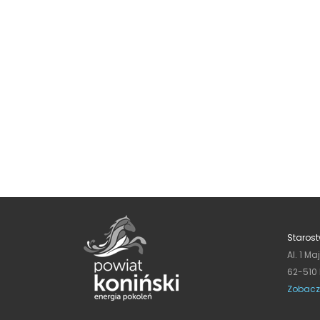
Starost
Al. 1 Ma
62-510
Zobacz