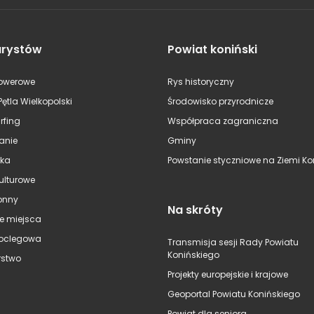
urystów
Powiat koniński
rowerowe
Rys historyczny
Pętla Wielkopolski
Środowisko przyrodnicze
rfing
Współpraca zagraniczna
anie
Gminy
ska
Powstanie styczniowe na Ziemi Kon
kulturowe
onny
Na skróty
e miejsca
oclegowa
Transmisja sesji Rady Powiatu
Konińskiego
stwo
Projekty europejskie i krajowe
Geoportal Powiatu Konińskiego
Powiat dla seniora