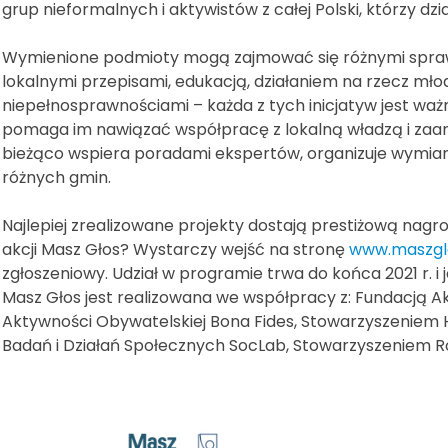
grup nieformalnych i aktywistów z całej Polski, którzy dzi
Wymienione podmioty mogą zajmować się różnymi sprawa
lokalnymi przepisami, edukacją, działaniem na rzecz młod
niepełnosprawnościami – każda z tych inicjatyw jest waż
pomaga im nawiązać współpracę z lokalną władzą i zaa
bieżąco wspiera poradami ekspertów, organizuje wymia
różnych gmin.
Najlepiej zrealizowane projekty dostają prestiżową nagr
akcji Masz Głos? Wystarczy wejść na stronę
www.maszglo
zgłoszeniowy. Udział w programie trwa do końca 2021 r. i 
Masz Głos jest realizowana we współpracy z: Fundacją A
Aktywności Obywatelskiej Bona Fides, Stowarzyszeniem
Badań i Działań Społecznych SocLab, Stowarzyszeniem R