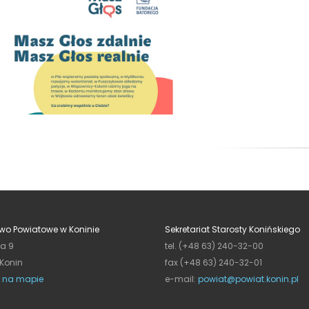
wo Powiatowe w Koninie
Sekretariat Starosty Konińskiego
ja 9
tel. (+48 63) 240-32-00
 Konin
fax (+48 63) 240-32-01
 na mapie
e-mail:
powiat@powiat.konin.pl