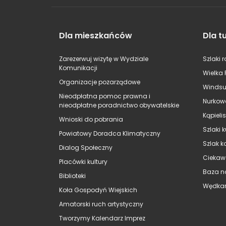
Dla mieszkańców
Dla t
Zarezerwuj wizytę w Wydziale
Szlaki 
Komunikacji
Wielka 
Organizacje pozarządowe
Windsu
Nieodpłatna pomoc prawna i
Nurkow
nieodpłatne poradnictwo obywatelskie
Kąpieli
Wnioski do pobrania
Szlaki 
Powiatowy Doradca Klimatyczny
Szlak k
Dialog Społeczny
Ciekaw
Placówki kultury
Baza n
Biblioteki
Wędkar
Koła Gospodyń Wiejskich
Amatorski ruch artystyczny
Tworzymy Kalendarz Imprez