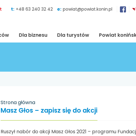
Skocz do zawartości
t
t:
+48 63 240 32 42
e:
powiat@powiat.konin.pl
ńców
Dla biznesu
Dla turystów
Powiat konińsk
Strona główna
Masz Głos – zapisz się do akcji
Ruszył nabór do akcji Masz Głos 2021 – programu Fundacj