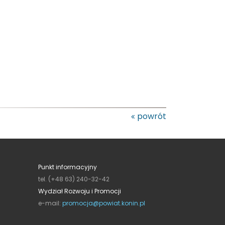
powrót
Punkt informacyjny
tel. (+48 63) 240-32-42
Wydział Rozwoju i Promocji
e-mail:
promocja@powiat.konin.pl