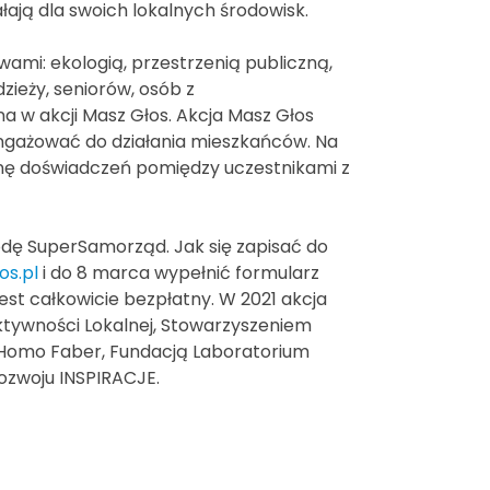
ałają dla swoich lokalnych środowisk.
mi: ekologią, przestrzenią publiczną,
zieży, seniorów, osób z
na w akcji Masz Głos. Akcja Masz Głos
ngażować do działania mieszkańców. Na
nę doświadczeń pomiędzy uczestnikami z
odę SuperSamorząd. Jak się zapisać do
s.pl
i do 8 marca wypełnić formularz
jest całkowicie bezpłatny. W 2021 akcja
ktywności Lokalnej, Stowarzyszeniem
 Homo Faber, Fundacją Laboratorium
ozwoju INSPIRACJE.