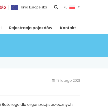
pokaż
Unia Europejska
PL
wyszukiwarkę
i
Rejestracja pojazdów
Kontakt
18 lutego 2021
i Batorego dla organizacji społecznych,