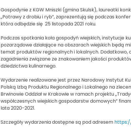
Gospodynie z KGW Mniszki (gmina Skulsk), laureatki konk
„Potrawy z drobiu i ryb”, zaprezentują się podczas konfere
która odbędzie się 25 listopada 2021 roku.
Podczas spotkania koła gospodyń wiejskich, instytucje kul
pozarządowe działające na obszarach wiejskich będą mia
temat produktów regionalnych i lokalnych. Dodatkowo, o
zagadnienia związane ze znakowaniem jakości produktó
dziedzictwa kulinarnego.
Wydarzenie realizowane jest przez Narodowy Instytut Kul
Polską Izbą Produktu Regionalnego i Lokalnego na zlec
Brwinowie Oddział w Krakowie w ramach projektu „Tradyc
współczesnych wiejskich gospodarstw domowych” fina
lata 2020-2021.
Szczegóły wydarzenia dostępne są pod adresem
https:/