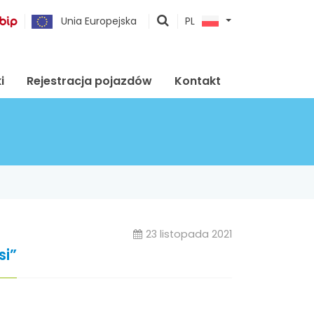
pokaż
Unia Europejska
PL
wyszukiwarkę
i
Rejestracja pojazdów
Kontakt
23 listopada 2021
si”