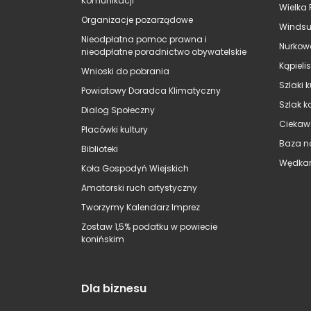
Komunikacji
Wielka 
Organizacje pozarządowe
Windsu
Nieodpłatna pomoc prawna i
Nurkow
nieodpłatne poradnictwo obywatelskie
Kąpieli
Wnioski do pobrania
Szlaki 
Powiatowy Doradca Klimatyczny
Szlak k
Dialog Społeczny
Ciekaw
Placówki kultury
Baza n
Biblioteki
Wędkar
Koła Gospodyń Wiejskich
Amatorski ruch artystyczny
Tworzymy Kalendarz Imprez
Zostaw 1,5% podatku w powiecie
konińskim
Dla biznesu