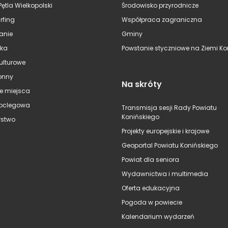
Pętla Wielkopolski
Środowisko przyrodnicze
rfing
Współpraca zagraniczna
anie
Gminy
ska
Powstanie styczniowe na Ziemi Kon
kulturowe
onny
Na skróty
e miejsca
oclegowa
Transmisja sesji Rady Powiatu
Konińskiego
stwo
Projekty europejskie i krajowe
Geoportal Powiatu Konińskiego
Powiat dla seniora
Wydawnictwa i multimedia
Oferta edukacyjna
Pogoda w powiecie
Kalendarium wydarzeń