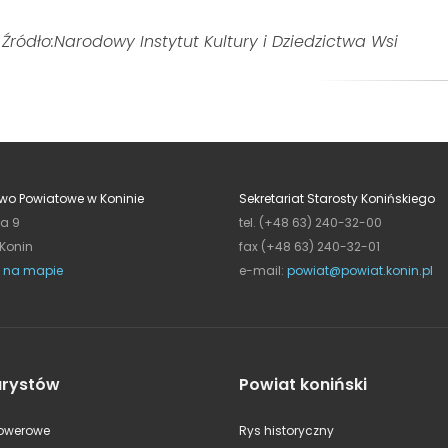
Źródło:Narodowy Instytut Kultury i Dziedzictwa Wsi
wo Powiatowe w Koninie
Sekretariat Starosty Konińskiego
ja 9
tel. (+48 63) 240-32-00
 Konin
fax (+48 63) 240-32-01
 na mapie
e-mail:
powiat@powiat.konin.pl
urystów
Powiat koniński
rowerowe
Rys historyczny