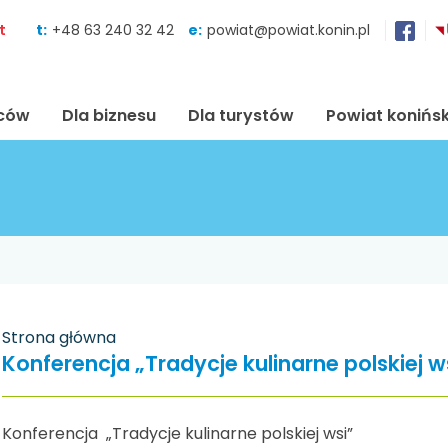
Skocz do zawartości
t
t:
+48 63 240 32 42
e:
powiat@powiat.konin.pl
ńców
Dla biznesu
Dla turystów
Powiat konińsk
Strona główna
Konferencja „Tradycje kulinarne polskiej w
Konferencja „Tradycje kulinarne polskiej wsi”