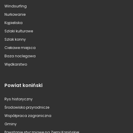
Windsurfing
Nurkowanie
Kąpieliska
Szlaki kulturowe
Szlak konny
Ciekawe miejsca
Baza noclegowa
Wędkarstwo
Powiat koniński
Rys historyczny
Środowisko przyrodnicze
Współpraca zagraniczna
Gminy
Powstanie styczniowe na Ziemi Konińskiej