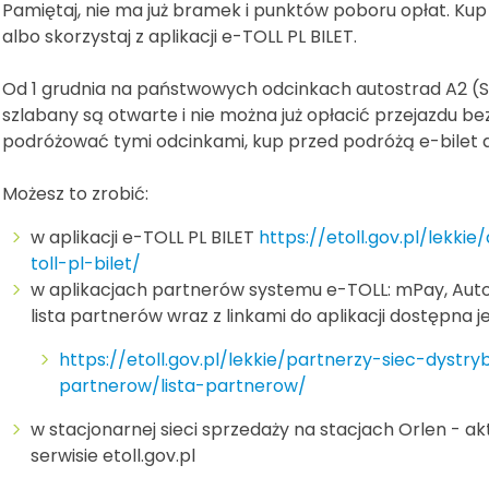
Pamiętaj, nie ma już bramek i punktów poboru opłat. Ku
albo skorzystaj z aplikacji e-TOLL PL BILET.
Od 1 grudnia na państwowych odcinkach autostrad A2 (
szlabany są otwarte i nie można już opłacić przejazdu b
podróżować tymi odcinkami, kup przed podróżą e-bilet 
Możesz to zrobić:
w aplikacji e-TOLL PL BILET
https://etoll.gov.pl/lekkie
toll-pl-bilet/
w aplikacjach partnerów systemu e-TOLL: mPay, Auto
lista partnerów wraz z linkami do aplikacji dostępna je
https://etoll.gov.pl/lekkie/partnerzy-siec-dystry
partnerow/lista-partnerow/
w stacjonarnej sieci sprzedaży na stacjach Orlen - aktu
serwisie etoll.gov.pl