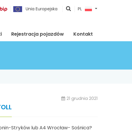
pokaż
Unia Europejska
PL
wyszukiwarkę
i
Rejestracja pojazdów
Kontakt
21 grudnia 2021
TOLL
Konin-Stryków lub A4 Wrocław- Sośnica?