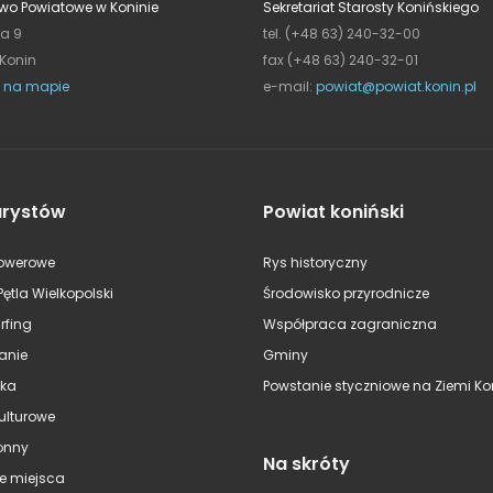
wo Powiatowe w Koninie
Sekretariat Starosty Konińskiego
ja 9
tel. (+48 63) 240-32-00
 Konin
fax (+48 63) 240-32-01
 na mapie
e-mail:
powiat@powiat.konin.pl
urystów
Powiat koniński
rowerowe
Rys historyczny
Pętla Wielkopolski
Środowisko przyrodnicze
rfing
Współpraca zagraniczna
anie
Gminy
ska
Powstanie styczniowe na Ziemi Kon
kulturowe
onny
Na skróty
e miejsca