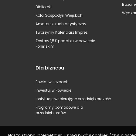
Baza n
Biblioteki
Wędkar
Koła Gospodyń Wiejskich
Amatorski ruch artystyczny
Tworzymy Kalendarz Imprez
Zostaw 1,5% podatku w powiecie
konińskim
Dla biznesu
Powiat w liczbach
Inwestuj w Powiecie
Instytucje wspierające przedsiębiorczość
Programy pomocowe dla
przedsiębiorców
Nasza strona internetowa używa plików cookies (tzw. ciast