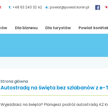
Skocz do zawartości
t
t:
+48 63 240 32 42
e:
powiat@powiat.konin.pl
ńców
Dla biznesu
Dla turystów
Powiat konińsk
Strona główna
Autostradą na święta bez szlabanów z e-
Wyjeżdżasz na święta? Planujesz podróż autostradą A2 