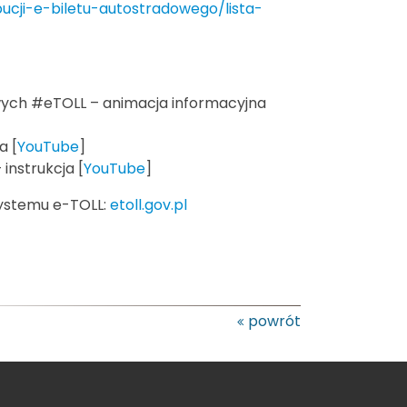
bucji-e-biletu-autostradowego/lista-
wych #eTOLL – animacja informacyjna
a [
YouTube
]
instrukcja [
YouTube
]
 systemu e-TOLL:
etoll.gov.pl
powrót