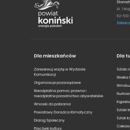
Starost
Al. 1 Ma
62-510
Zobacz
Dla mieszkańców
Dla t
Zarezerwuj wizytę w Wydziale
Szlaki 
Komunikacji
Wielka 
Organizacje pozarządowe
Windsu
Nieodpłatna pomoc prawna i
Nurkow
nieodpłatne poradnictwo obywatelskie
Kąpieli
Wnioski do pobrania
Szlaki 
Powiatowy Doradca Klimatyczny
Szlak k
Dialog Społeczny
Ciekaw
Placówki kultury