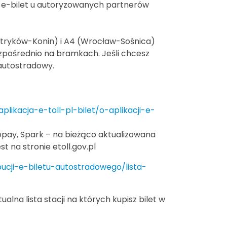
p e-bilet u autoryzowanych partnerów
Stryków-Konin) i A4 (Wrocław-Sośnica)
ezpośrednio na bramkach. Jeśli chcesz
autostradowy.
/aplikacja-e-toll-pl-bilet/o-aplikacji-e-
pay, Spark – na bieżąco aktualizowana
st na stronie etoll.gov.pl
bucji-e-biletu-autostradowego/lista-
alna lista stacji na których kupisz bilet w