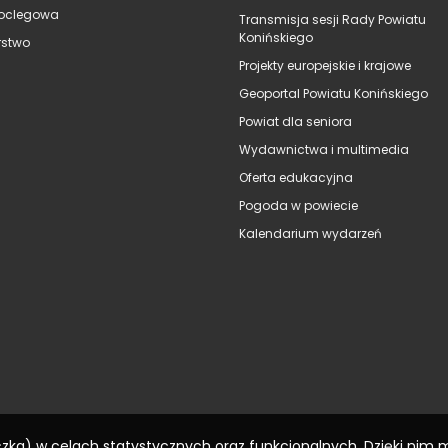
oclegowa
Transmisja sesji Rady Powiatu
Konińskiego
stwo
Projekty europejskie i krajowe
Geoportal Powiatu Konińskiego
Powiat dla seniora
Wydawnictwa i multimedia
Oferta edukacyjna
Pogoda w powiecie
Kalendarium wydarzeń
eczka) w celach statystycznych oraz funkcjonalnych. Dzięki nim