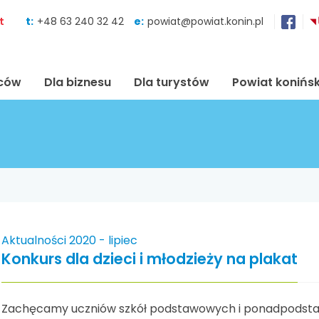
Skocz do zawartości
t
t:
+48 63 240 32 42
e:
powiat@powiat.konin.pl
ńców
Dla biznesu
Dla turystów
Powiat konińsk
Aktualności 2020 - lipiec
Konkurs dla dzieci i młodzieży na plakat
Zachęcamy uczniów szkół podstawowych i ponadpodstaw