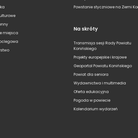
ska
Powstanie styczniowe na Ziemi Kon
kulturowe
onny
Na skróty
e miejsca
oclegowa
Transmisja sesji Rady Powiatu
Konińskiego
stwo
Projekty europejskie i krajowe
Geoportal Powiatu Konińskiego
Powiat dla seniora
Wydawnictwa i multimedia
Oferta edukacyjna
Pogoda w powiecie
Kalendarium wydarzeń