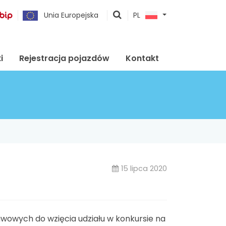
pokaż
Unia Europejska
PL
wyszukiwarkę
i
Rejestracja pojazdów
Kontakt
15 lipca 2020
owych do wzięcia udziału w konkursie na