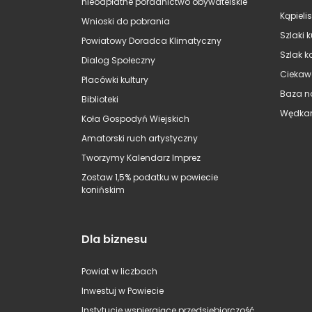
nieodpłatne poradnictwo obywatelskie
Kąpieli
Wnioski do pobrania
Szlaki 
Powiatowy Doradca Klimatyczny
Szlak k
Dialog Społeczny
Ciekaw
Placówki kultury
Baza n
Biblioteki
Wędkar
Koła Gospodyń Wiejskich
Amatorski ruch artystyczny
Tworzymy Kalendarz Imprez
Zostaw 1,5% podatku w powiecie
konińskim
Dla biznesu
Powiat w liczbach
Inwestuj w Powiecie
Instytucje wspierające przedsiębiorczość