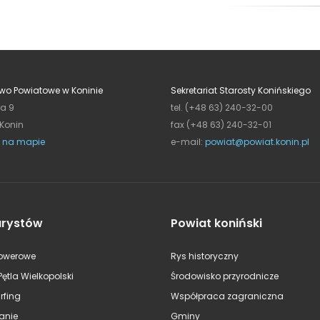
wo Powiatowe w Koninie
Sekretariat Starosty Konińskiego
ja 9
tel. (+48 63) 240-32-00
 Konin
fax (+48 63) 240-32-01
 na mapie
e-mail:
powiat@powiat.konin.pl
urystów
Powiat koniński
rowerowe
Rys historyczny
Pętla Wielkopolski
Środowisko przyrodnicze
rfing
Współpraca zagraniczna
anie
Gminy