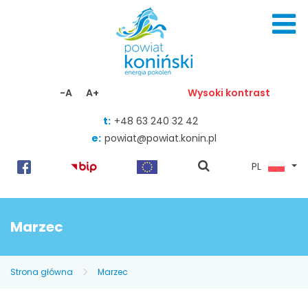
Skocz do zawartości
-A
A+
Wysoki kontrast
t:
+48 63 240 32 42
e:
powiat@powiat.konin.pl
pokaż
PL
wyszukiwarkę
Marzec
Strona główna
Marzec