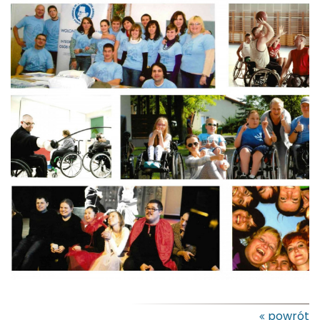
powrót