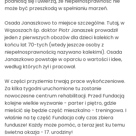
podniosą się i uwierzą, że niepełnosprawność nie
może być przeszkodą w spełnianiu marzeń.
Osada Janaszkowo to miejsce szczególne. Tutaj, w
Wąsoszach śp. doktor Piotr Janaszek prowadził
jeden z pierwszych obozów dla dzieci kalekich w
końcu lat 70-tych (wtedy jeszcze osoby z
niepełnosprawnością nazywano kalekimi). Osada
Janaszkowo powstaje w oparciu o wartości i idee,
według których żył i pracował.
W części przyziemia trwają prace wykończeniowe.
Za kilka tygodni uruchomione tu zostanie
nowoczesne centrum rehabilitacji. Przed Fundacją
kolejne wielkie wyzwanie - parter i piętro, gdzie
mieścić się będzie część mieszkalno - treningowa. I
właśnie na tę część Fundacja cały czas zbiera
fundusze! Każdy może pomóc, a teraz jest ku temu
świetna okazja - 17. urodziny!